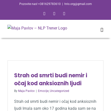
Skip
Pozovite nas! +381629783610
|
hrio.org@gmail.com
to
Facebook
Email
Skype
content
Strah od smrti budi nemir i
očaj kod anksioznih ljudi
By
Maja Pavlov
|
Emocije
,
Uncategorized
Strah od smrti budi nemir i očaj kod anksioznih
ljudi Imala sam oko 17 godina kada sam se na