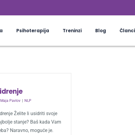
a
Psihoterapija
Treninzi
Blog
Članci
idrenje
y
Maja Pavlov
|
NLP
drenje Želite li usidriti svoje
ajbolje stanje? Baš kada Vam
reba? Naravno, moguće je.