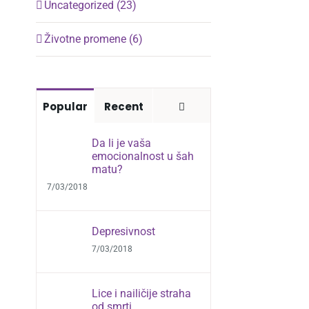
Uncategorized (23)
Životne promene (6)
Comments
Popular
Recent
Da li je vaša
emocionalnost u šah
matu?
7/03/2018
Depresivnost
7/03/2018
Lice i nailičije straha
od smrti