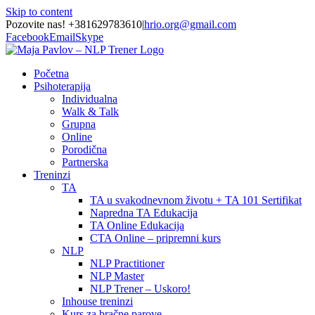
Skip to content
Pozovite nas! +381629783610
|
hrio.org@gmail.com
Facebook
Email
Skype
Početna
Psihoterapija
Individualna
Walk & Talk
Grupna
Online
Porodična
Partnerska
Treninzi
TA
TA u svakodnevnom životu + TA 101 Sertifikat
Napredna TA Edukacija
TA Online Edukacija
CTA Online – pripremni kurs
NLP
NLP Practitioner
NLP Master
NLP Trener – Uskoro!
Inhouse treninzi
Kurs za bračne parove