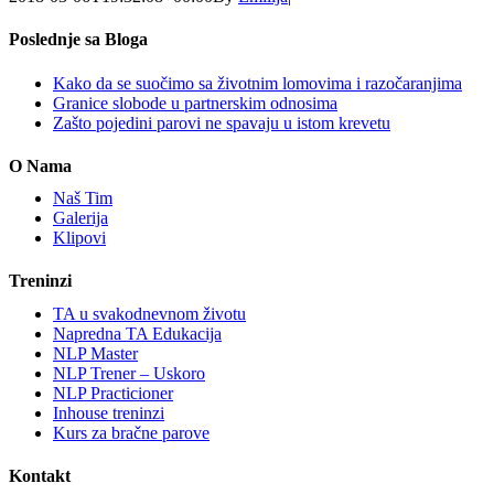
Poslednje sa Bloga
Kako da se suočimo sa životnim lomovima i razočaranjima
Granice slobode u partnerskim odnosima
Zašto pojedini parovi ne spavaju u istom krevetu
O Nama
Naš Tim
Galerija
Klipovi
Treninzi
TA u svakodnevnom životu
Napredna TA Edukacija
NLP Master
NLP Trener – Uskoro
NLP Practicioner
Inhouse treninzi
Kurs za bračne parove
Kontakt