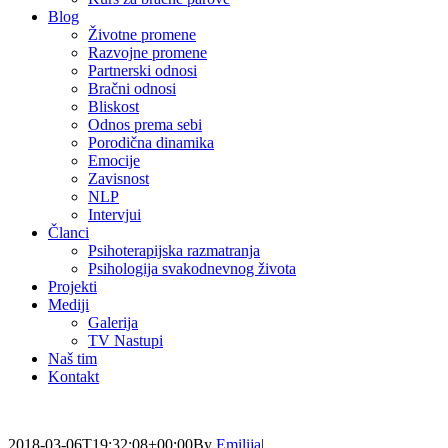
Blog
Životne promene
Razvojne promene
Partnerski odnosi
Bračni odnosi
Bliskost
Odnos prema sebi
Porodična dinamika
Emocije
Zavisnost
NLP
Intervjui
Članci
Psihoterapijska razmatranja
Psihologija svakodnevnog života
Projekti
Mediji
Galerija
TV Nastupi
Naš tim
Kontakt
2018-03-06T19:32:08+00:00
By
Emilija
|