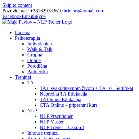
Skip to content
Pozovite nas! +381629783610
|
hrio.org@gmail.com
Facebook
Email
Skype
Početna
Psihoterapija
Individualna
Walk & Talk
Grupna
Online
Porodična
Partnerska
Treninzi
TA
TA u svakodnevnom životu + TA 101 Sertifikat
Napredna TA Edukacija
TA Online Edukacija
CTA Online – pripremni kurs
NLP
NLP Practitioner
NLP Master
NLP Trener – Uskoro!
Inhouse treninzi
Kurs za bračne parove