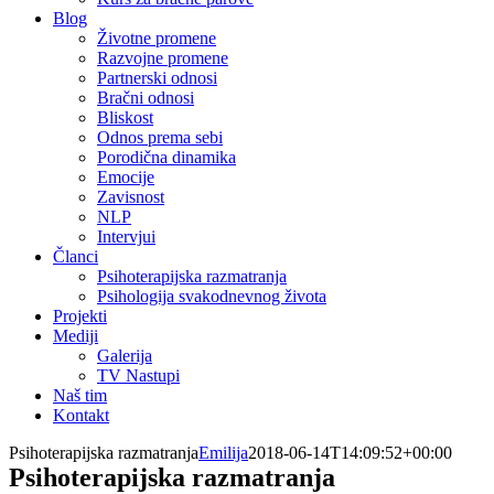
Blog
Životne promene
Razvojne promene
Partnerski odnosi
Bračni odnosi
Bliskost
Odnos prema sebi
Porodična dinamika
Emocije
Zavisnost
NLP
Intervjui
Članci
Psihoterapijska razmatranja
Psihologija svakodnevnog života
Projekti
Mediji
Galerija
TV Nastupi
Naš tim
Kontakt
Psihoterapijska razmatranja
Emilija
2018-06-14T14:09:52+00:00
Psihoterapijska razmatranja