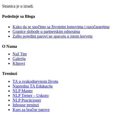
Stranica je u izradi.
Poslednje sa Bloga
Kako da se suočimo sa životnim lomovima i razočaranjima
Granice slobode u partnerskim odnosima
Zašto pojedini parovi ne spavaju u istom krevetu
O Nama
Naš Tim
Galerija
Klipovi
Treninzi
TA u svakodnevnom životu
Napredna TA Edukacija
NLP Master
NLP Trener – Uskoro
NLP Practicioner
Inhouse treninzi
Kurs za bračne parove