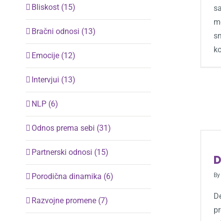
Bliskost (15)
s
me
Bračni odnosi (13)
sm
k
Emocije (12)
Intervjui (13)
NLP (6)
Odnos prema sebi (31)
Partnerski odnosi (15)
D
Porodična dinamika (6)
B
D
Razvojne promene (7)
p