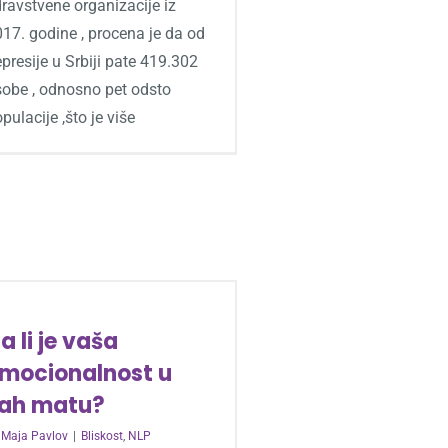
ravstvene organizacije iz
17. godine , procena je da od
presije u Srbiji pate 419.302
sobe , odnosno pet odsto
pulacije ,što je više
a li je vaša
mocionalnost u
ah matu?
y
Maja Pavlov
|
Bliskost
,
NLP