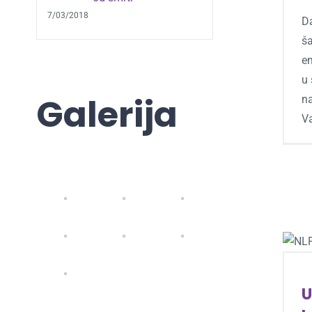
7/03/2018
Da
š
e
u 
Galerija
na
Va
U