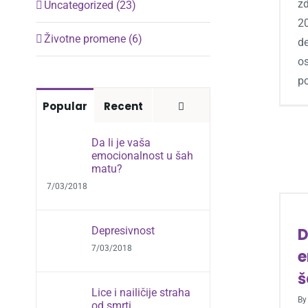
zd
Uncategorized (23)
20
Životne promene (6)
de
o
po
Comments
Popular
Recent
Da li je vaša
emocionalnost u šah
matu?
7/03/2018
Depresivnost
D
7/03/2018
e
š
Lice i nailičije straha
B
od smrti