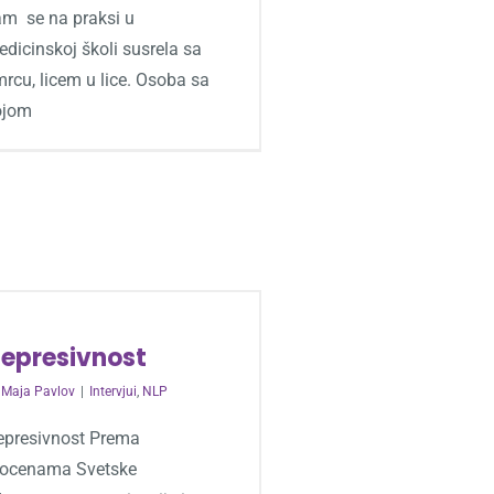
am se na praksi u
dicinskoj školi susrela sa
rcu, licem u lice. Osoba sa
ojom
epresivnost
y
Maja Pavlov
|
Intervjui
,
NLP
epresivnost Prema
rocenama Svetske