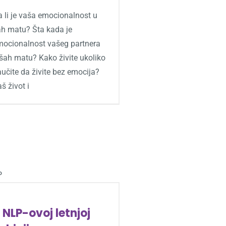
 li je vaša emocionalnost u
ah matu? Šta kada je
mocionalnost vašeg partnera
šah matu? Kako živite ukoliko
učite da živite bez emocija?
š život i
 NLP-ovoj letnjoj