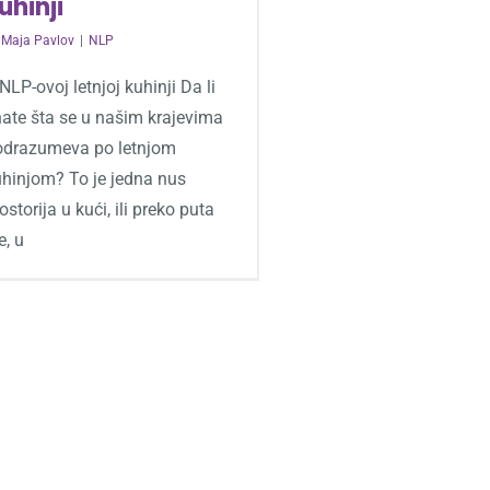
uhinji
y
Maja Pavlov
|
NLP
NLP-ovoj letnjoj kuhinji Da li
nate šta se u našim krajevima
odrazumeva po letnjom
uhinjom? To je jedna nus
ostorija u kući, ili preko puta
e, u