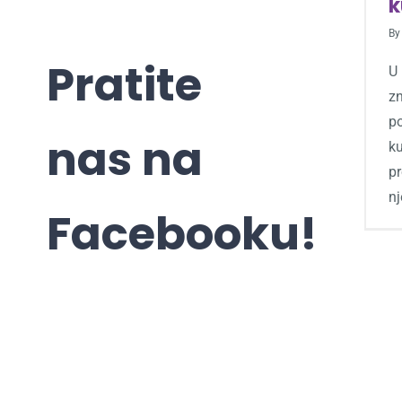
k
B
Pratite
U 
z
p
nas na
k
pr
nj
Facebooku!