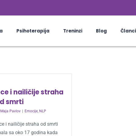
a
Psihoterapija
Treninzi
Blog
Članci
ice i nailičije straha
d smrti
y
Maja Pavlov
|
Emocije
,
NLP
ce i nailičije straha od smrti
mala sa oko 17 godina kada