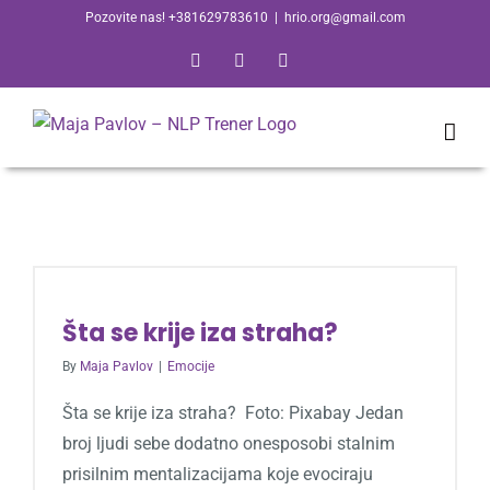
Skip
Pozovite nas! +381629783610
|
hrio.org@gmail.com
to
Facebook
Email
Skype
content
Šta se krije iza straha?
By
Maja Pavlov
|
Emocije
Šta se krije iza straha? Foto: Pixabay Jedan
broj ljudi sebe dodatno onesposobi stalnim
prisilnim mentalizacijama koje evociraju