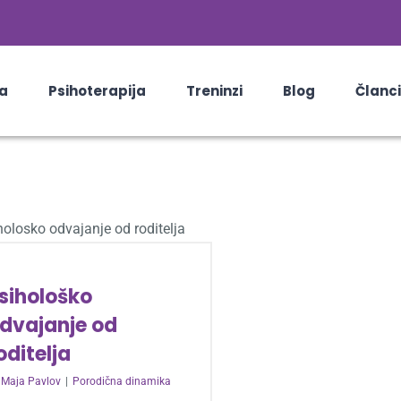
a
Psihoterapija
Treninzi
Blog
Članci
sihološko
dvajanje od
oditelja
y
Maja Pavlov
|
Porodična dinamika