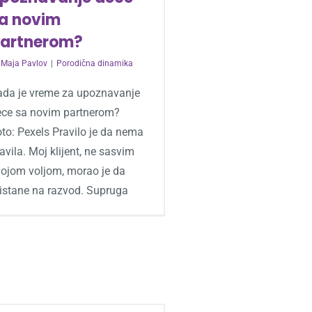
a novim
artnerom?
y
Maja Pavlov
|
Porodična dinamika
ada je vreme za upoznavanje
ece sa novim partnerom?
to: Pexels Pravilo je da nema
avila. Moj klijent, ne sasvim
vojom voljom, morao je da
ristane na razvod. Supruga