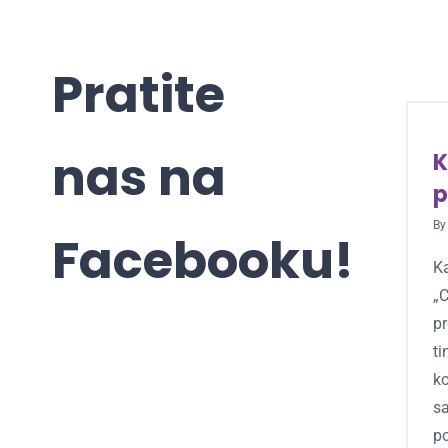
Pratite
nas na
K
p
B
Facebooku!
Ka
„C
pr
ti
ko
sa
po