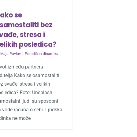
ako se
samostaliti bez
vađe, stresa i
elikih posledica?
y
Maja Pavlov
|
Porodična dinamika
vot između partnera i
ditelja Kako se osamostaliti
z svađe, stresa i velikih
osledica? Foto: Unsplash
amostalni ljudi su sposobni
a vode računa o sebi. Ljudska
edinka ne može