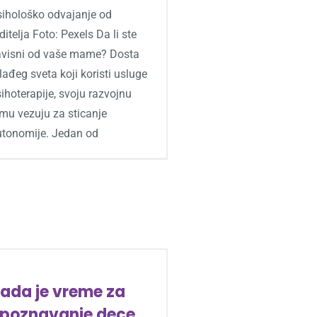
sihološko odvajanje od
ditelja Foto: Pexels Da li ste
avisni od vaše mame? Dosta
ađeg sveta koji koristi usluge
ihoterapije, svoju razvojnu
mu vezuju za sticanje
utonomije. Jedan od
ada je vreme za
poznavanje dece