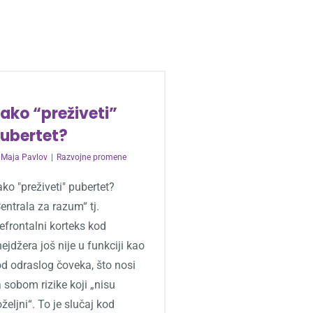
ako “preživeti”
ubertet?
y
Maja Pavlov
|
Razvojne promene
ko "preživeti" pubertet?
entrala za razum“ tj.
efrontalni korteks kod
nejdžera još nije u funkciji kao
d odraslog čoveka, što nosi
 sobom rizike koji „nisu
željni“. To je slučaj kod