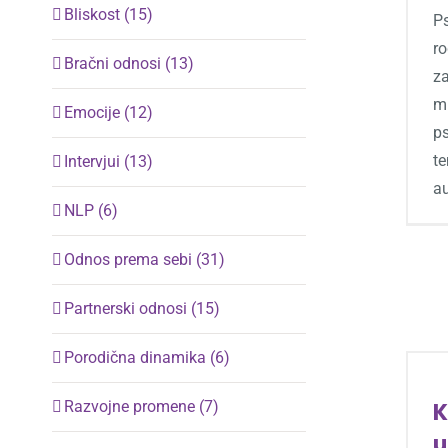
Bliskost (15)
P
ro
Bračni odnosi (13)
z
ml
Emocije (12)
ps
te
Intervjui (13)
a
NLP (6)
Odnos prema sebi (31)
Partnerski odnosi (15)
Porodična dinamika (6)
Razvojne promene (7)
K
u