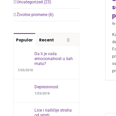
Uncategorized (23)
s
p
Životne promene (6)
B
K
Comments
Popular
Recent
d
Fo
Da li je vaša
pr
emocionalnost u šah
matu?
s
7/03/2018
p
Depresivnost
7/03/2018
Lice i nailičije straha
od smrti