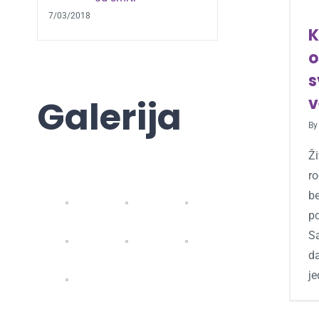
7/03/2018
K
o
s
Galerija
v
B
Ži
ro
be
p
S
d
j