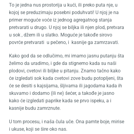
To je jedna nus prostorija u kući, ili preko puta nje, u
kojoj se preduzimaju posebni poduhvati! U njoj je na
primer moguće voće iz jednog agregatnog stanja
pretvarati u drugo. U njoj se biljka ili njen plod, pretvara
u sok , džem ili u slatko. Moguće je takođe sirovo
povrće pretvarati u pečeno, i kasnije ga zamrzavati.
Kako god da se odlučimo, mi imamo jasnu putanju šta
želimo da uradimo, i gde da stignemo kada su naši
plodovi, cvetovi ili biljke u pitanju. Znamo tačno kako
će izgledati sok kada cvetovi zove budu potopljeni, šta
će se desiti s kajsijama, šljivama ili jagodama kada ih
skuvamo i dodamo (ili ne) šećer, a takođe je jasno
kako će izgledati paprike kada se prvo ispeku, a i
kasnije budu zamrznute.
U tom procesu, i naša čula uče. Ona pamte boje, mirise
i ukuse, koji se šire oko nas.