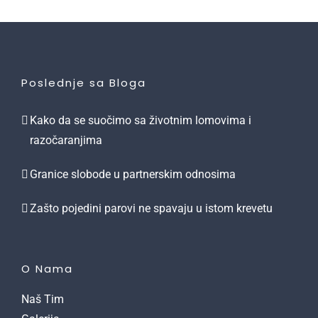
Poslednje sa Bloga
Kako da se suočimo sa životnim lomovima i
razočaranjima
Granice slobode u partnerskim odnosima
Zašto pojedini parovi ne spavaju u istom krevetu
O Nama
Naš Tim