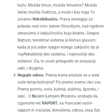
kažu. Možda limun, možda limuntos? Možda
šećer, možda fruktoza, a može i bez toga.To
zovemo
fleksibilnošću.
Prava strategija za
pobedu nad crno- belom filozofijom, nad rigidnim
obrascima il isključivošću koja blokira. Gregori
Bejtson, teoretičar sistema je klimao glavom,
kada je još jedan njegov kolega zaključio da je
’najfleksibilniji deo sistema, i najmoćniji deo
sistema’. Da, to znači prilagoditi se siutuaciji,
sebi, i drugima.
Negujte odnos
. Prema kome pitatate se u sred
vaše letnje kuhinjice? Pa prema svemu oko vas.
Prema povrću, voću, kuhinji, alatima, šporetu, i
sebi… U
N
ašem
L
etnjem
P
rostoru- probajte da
izgovorite reč
RAPORT
, na francuski način -
rapport ili vraćanje, donošenje, odnos, veza (lat.