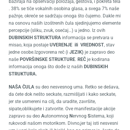
baziraja na opservaciji položaja, gestova, i pokreta tela
. 38% se tiče vokalnih osobina glasa, a svega 7% naše
pažnje, okreće se sadržaju onoga što čujemo. Dakle mi
na osnovu naših izoštrenih čula sjedinjujemo elemente
percepcije (sliku, zvuk, osećaj…) u jedno. Iz ovih
DUBINSKIH STRUKTURA
informacija se pretvara u
misao, koja postaje
UVERENJE ili VREDNOST
, stav
jedne osobe.Izgovorena reč (i
JEZIK)
je zapravo deo
naše
POVRŠINSKE STRUKTURE
.
REČ
je kodirana
informacija onoga što dođe iz naših
DUBINSKIH
STRUKTURA.
NAŠA ČULA
su deo nesvesnog uma. Retko se dešava,
da ćete dok nešto seckate, razmišljati i kako seckate,
jer ste usmereni na cilj, da uradite, završite,
sipate,oblikujete i zatvorite. Ove manifestacije akcije
zapravo su deo
A
utonomnog
N
ervnog
S
istema, koji
rukovodi našom motorikom. Divno,jer taj isti nesvesni