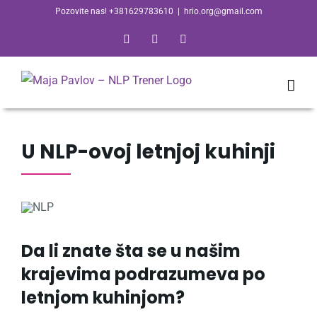
Skip
Pozovite nas! +381629783610
|
hrio.org@gmail.com
to
Facebook
Email
Skype
content
U NLP-ovoj letnjoj kuhinji
Da li
znate šta se u našim
krajevima podrazumeva po
letnjom kuhinjom?