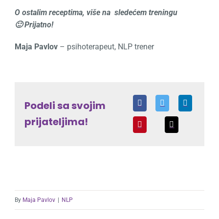
O ostalim receptima, više na sledećem treningu
🙂
Prijatno!
Maja Pavlov
– psihoterapeut, NLP trener
Podeli sa svojim
prijateljima!
By
Maja Pavlov
|
NLP