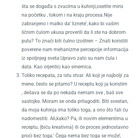
šta se događa s zvucima u kuhinji,osetite miris
na početku , tokom i na kraju procesa.Nije
zabranjeno i malko da’ liznete’, kako bi vašim
ličnim čulom ukusa proverili da li ste na dobrom
putu? To znači biti čulno izoštren – Znati koristiti
poverene nam mehanizme percepcije informacija
iz spoljnjeg sveta.Upravo zato su nam čula i
data. Kao orjentir,i kao smernica.
Toliko recepata, za istu stvar. Ali koji je najbolji za
mene, često se pitamo? U receptu koji ja koristim
, dešava se da po nekada nemam sve , baš sve
sastojke. Moram se onda prilagoditi. Biti svestan,
da moja kuhinja ima toliko toga, a ono što fali ću
nadomestiti. Ali,kako? Pa, ili novim elementima u
receptu, (biću kreativna) ili će proces jednostavno
proći bez toga.’ Čega nema bez toga se može’,