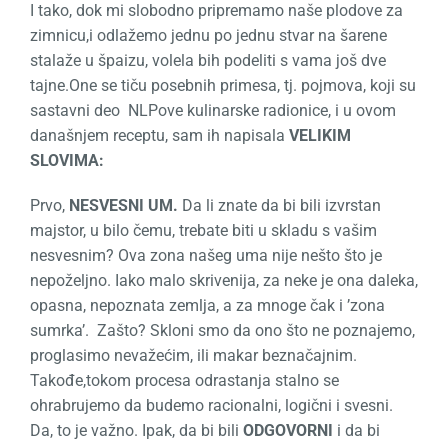
I tako, dok mi slobodno pripremamo naše plodove za
zimnicu,i odlažemo jednu po jednu stvar na šarene
stalaže u špaizu, volela bih podeliti s vama još dve
tajne.One se tiču posebnih primesa, tj. pojmova, koji su
sastavni deo NLPove kulinarske radionice, i u ovom
današnjem receptu, sam ih napisala
VELIKIM
SLOVIMA:
Prvo,
NESVESNI UM.
Da li znate da bi bili izvrstan
majstor, u bilo čemu, trebate biti u skladu s vašim
nesvesnim? Ova zona našeg uma nije nešto što je
nepoželjno. Iako malo skrivenija, za neke je ona daleka,
opasna, nepoznata zemlja, a za mnoge čak i ’zona
sumrka’. Zašto? Skloni smo da ono što ne poznajemo,
proglasimo nevažećim, ili makar beznačajnim.
Takođe,tokom procesa odrastanja stalno se
ohrabrujemo da budemo racionalni, logični i svesni.
Da, to je važno. Ipak, da bi bili
ODGOVORNI
i da bi