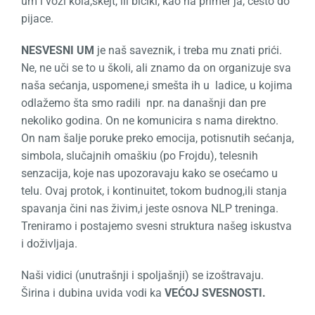
um i vozi kola,skejt, ili bicikl, kao na primer ja, često do
pijace.
NESVESNI UM
je naš saveznik, i treba mu znati prići.
Ne, ne uči se to u školi, ali znamo da on organizuje sva
naša sećanja, uspomene,i smešta ih u ladice, u kojima
odlažemo šta smo radili npr. na današnji dan pre
nekoliko godina. On ne komunicira s nama direktno.
On nam šalje poruke preko emocija, potisnutih sećanja,
simbola, slučajnih omaškiu (po Frojdu), telesnih
senzacija, koje nas upozoravaju kako se osećamo u
telu. Ovaj protok, i kontinuitet, tokom budnog,ili stanja
spavanja čini nas živim,i jeste osnova NLP treninga.
Treniramo i postajemo svesni struktura našeg iskustva
i doživljaja.
Naši vidici (unutrašnji i spoljašnji) se izoštravaju.
Širina i dubina uvida vodi ka
VEĆOJ SVESNOSTI.