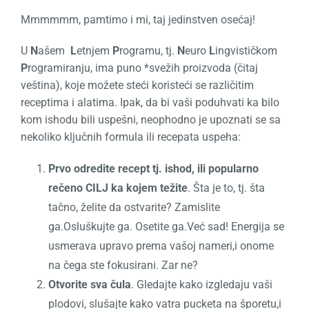
Mmmmmm, pamtimo i mi, taj jedinstven osećaj!
U
N
ašem
L
etnjem
P
rogramu, tj.
N
euro
L
ingvističkom
P
rogramiranju, ima puno *svežih proizvoda (čitaj
veština), koje možete steći koristeći se različitim
receptima i alatima. Ipak, da bi vaši poduhvati ka bilo
kom ishodu bili uspešni, neophodno je upoznati se sa
nekoliko ključnih formula ili recepata uspeha:
Prvo odredite recept tj. ishod, ili popularno
rečeno CILJ ka kojem težite
. Šta je to, tj. šta
tačno, želite da ostvarite? Zamislite
ga.Osluškujte ga. Osetite ga.Već sad! Energija se
usmerava upravo prema vašoj nameri,i onome
na čega ste fokusirani. Zar ne?
Otvorite sva čula
. Gledajte kako izgledaju vaši
plodovi, slušajte kako vatra pucketa na šporetu,i