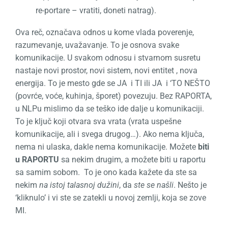
re-portare – vratiti, doneti natrag).
Ova reč, označava odnos u kome vlada poverenje,
razumevanje, uvažavanje. To je osnova svake
komunikacije. U svakom odnosu i stvarnom susretu
nastaje novi prostor, novi sistem, novi entitet , nova
energija. To je mesto gde se JA i TI ili JA i ‘TO NEŠTO
(povrće, voće, kuhinja, šporet) povezuju. Bez RAPORTA,
u NLPu mislimo da se teško ide dalje u komunikaciji.
To je ključ koji otvara sva vrata (vrata uspešne
komunikacije, ali i svega drugog…). Ako nema ključa,
nema ni ulaska, dakle nema komunikacije. Možete
biti
u RAPORTU
sa nekim drugim, a možete biti u raportu
sa samim sobom. To je ono kada kažete da ste sa
nekim
na istoj talasnoj dužini
, da
ste se našli
. Nešto je
‘kliknulo’ i vi ste se zatekli u novoj zemlji, koja se zove
MI.