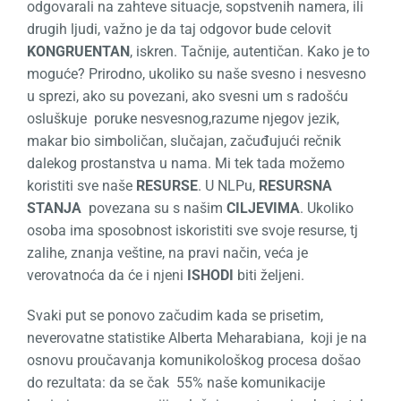
odgovarali na zahteve situacje, sopstvenih namera, ili
drugih ljudi, važno je da taj odgovor bude celovit
KONGRUENTAN
, iskren. Tačnije, autentičan. Kako je to
moguće? Prirodno, ukoliko su naše svesno i nesvesno
u sprezi, ako su povezani, ako svesni um s radošću
osluškuje poruke nesvesnog,razume njegov jezik,
makar bio simboličan, slučajan, začuđujući rečnik
dalekog prostanstva u nama. Mi tek tada možemo
koristiti sve naše
RESURSE
. U NLPu,
RESURSNA
STANJA
povezana su s našim
CILJEVIMA
. Ukoliko
osoba ima sposobnost iskoristiti sve svoje resurse, tj
zalihe, znanja veštine, na pravi način, veća je
verovatnoća da će i njeni
ISHODI
biti željeni.
Svaki put se ponovo začudim kada se prisetim,
neverovatne statistike Alberta Meharabiana, koji je na
osnovu proučavanja komunikološkog procesa došao
do rezultata: da se čak 55% naše komunikacije