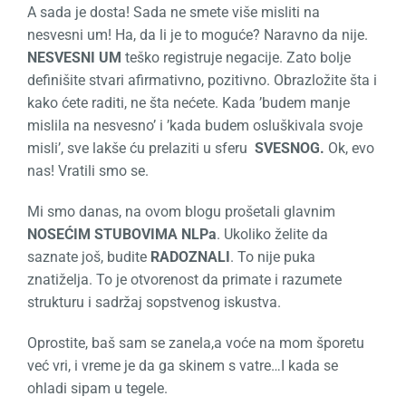
A sada je dosta! Sada ne smete više misliti na
nesvesni um! Ha, da li je to moguće? Naravno da nije.
NESVESNI UM
teško registruje negacije. Zato bolje
definišite stvari afirmativno, pozitivno. Obrazložite šta i
kako ćete raditi, ne šta nećete. Kada ’budem manje
mislila na nesvesno’ i ’kada budem osluškivala svoje
misli’, sve lakše ću prelaziti u sferu
SVESNOG.
Ok, evo
nas! Vratili smo se.
Mi smo danas, na ovom blogu prošetali glavnim
NOSEĆIM STUBOVIMA
NLPa
. Ukoliko želite da
saznate još, budite
RADOZNALI
. To nije puka
znatiželja. To je otvorenost da primate i razumete
strukturu i sadržaj sopstvenog iskustva.
Oprostite, baš sam se zanela,a voće na mom šporetu
već vri, i vreme je da ga skinem s vatre…I kada se
ohladi sipam u tegele.