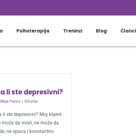
a
Psihoterapija
Treninzi
Blog
Članci
a li ste depresivni?
y
Maja Pavlov
|
Emocije
 li ste depresivni? Moj klijent
e može da misli, ne može da
de, ne spava i konstantno