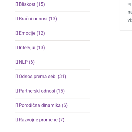
op
Bliskost (15)
na
Bračni odnosi (13)
v
Emocije (12)
Intervjui (13)
NLP (6)
Odnos prema sebi (31)
Partnerski odnosi (15)
Porodična dinamika (6)
Razvojne promene (7)