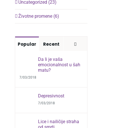
Uncategorized (23)
Životne promene (6)
Comments
Popular
Recent
Da li je vaša
emocionalnost u šah
matu?
7/03/2018
Depresivnost
7/03/2018
Lice i nailičije straha
od smrti