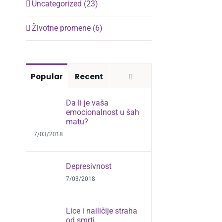
Uncategorized (23)
Životne promene (6)
Comments
Popular
Recent
Da li je vaša
emocionalnost u šah
matu?
7/03/2018
Depresivnost
7/03/2018
Lice i nailičije straha
od smrti