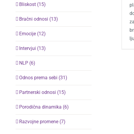
Bliskost (15)
pl
d
Bračni odnosi (13)
za
br
Emocije (12)
l
Intervjui (13)
NLP (6)
Odnos prema sebi (31)
Partnerski odnosi (15)
Porodična dinamika (6)
Razvojne promene (7)