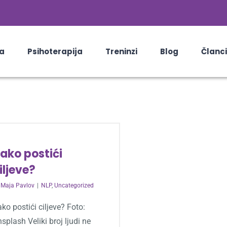
a
Psihoterapija
Treninzi
Blog
Članci
ako postići
iljeve?
y
Maja Pavlov
|
NLP
,
Uncategorized
ko postići ciljeve? Foto:
splash Veliki broj ljudi ne