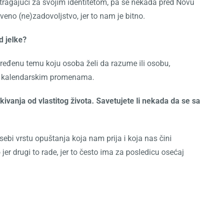
i, tragajući za svojim identitetom, pa se nekada pred Novu
veno (ne)zadovoljstvo, jer to nam je bitno.
d jelke?
dređenu temu koju osoba želi da razume ili osobu,
 i kalendarskim promenama.
vanja od vlastitog života. Savetujete li nekada da se sa
i sebi vrstu opuštanja koja nam prija i koja nas čini
 jer drugi to rade, jer to često ima za posledicu osećaj