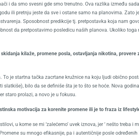
znači i da smo svesni gde smo trenutno. Ova razlika između sadašnj
godu ili pretnju jeste da sve i ostane samo na planovima. Zato 
 ostvarenja. Sposobnost predikcije tj. pretpostavka koja nam gov
nost da pretpostavimo posledicu naših planova. Ukoliko toga n
kidanja kilaže, promene posla, ostavljanja nikotina, provere 
To je startna tačka zacrtane kružnice na koju ljudi obično postav
sti slatkiše), bilo da se definiše šta je to što se hoće. Nova g
er staro prolazi, a novo je u fokusu.
stinska motivacija za korenite promene ili je to fraza iz lifest
 stilovi, u kome se mi ‘zalećemo’ uvek iznova, jer ‘ nešto treba 
. Promene su mnogo efikasnije, pa i autentičnije posle određenih 