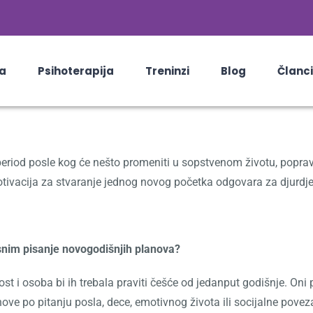
a
Psihoterapija
Treninzi
Blog
Članci
od posle kog će nešto promeniti u sopstvenom životu, popraviti 
motivacija za stvaranje jednog novog početka odgovara za djurdj
snim pisanje novogodišnjih planova?
nost i osoba bi ih trebala praviti češće od jedanput godišnje. O
anove po pitanju posla, dece, emotivnog života ili socijalne povez