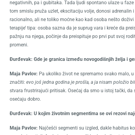
negativnih, pa i gubitaka. Tada ljudi spontano ulaze u faze n
tom smislu pruža uzlet, ekscitaciju volje, donosi adrenali
racionalno, ali ne toliko moćne kao kad osoba nešto doživi 
terapije’ tipa: osoba sazna da je suprug vara i kreće da pr
pažnju na njega, počinje da preispituje po prvi put svoj rodit
promeni.
Đurđevak: Gde je granica između novogodišnjih želja i ge
Maja Pavlov:
Pa ukoliko život ne spremamo svako malo, u to
značiti:
evo još jedna godina je prošla, a ja nisam položio bit
stvara frustrirajući pritisak. Osećaj da smo u istoj tački, d
osećaju dobro.
Đurđevak: U kojim životnim segmentima se ovi rezovi naj
Maja Pavlov:
Najčešći segmenti su izgled, dakle habitus ko