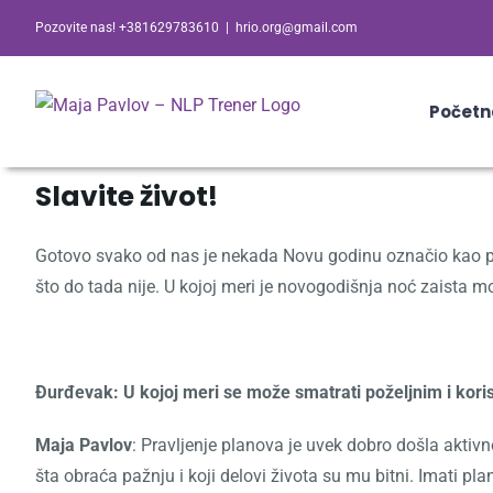
Skip
Pozovite nas! +381629783610
|
hrio.org@gmail.com
to
content
Početn
Slavite život!
Gotovo svako od nas je nekada Novu godinu označio kao peri
što do tada nije. U kojoj meri je novogodišnja noć zaista 
Đurđevak: U kojoj meri se može smatrati poželjnim i kori
Maja Pavlov
: Pravljenje planova je uvek dobro došla aktiv
šta obraća pažnju i koji delovi života su mu bitni. Imati pl