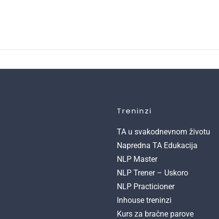
Treninzi
TA u svakodnevnom životu
Napredna TA Edukacija
NLP Master
NLP Trener – Uskoro
NLP Practicioner
Inhouse treninzi
Kurs za bračne parove