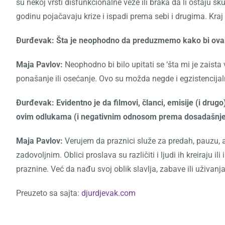
su nekoj vrsti disfunkcionalne veze ili braka da li ostaju s
godinu pojačavaju krize i ispadi prema sebi i drugima. Kraj 
Đurđevak: Šta je neophodno da preduzmemo kako bi ovakv
Maja Pavlov:
Neophodno bi bilo upitati se ‘šta mi je zaist
ponašanje ili osećanje. Ovo su možda negde i egzistenci
Đurđevak: Evidentno je da filmovi, članci, emisije (i dru
ovim odlukama (i negativnim odnosom prema dosadašnjem s
Maja Pavlov:
Verujem da praznici služe za predah, pauzu, ali
zadovoljnim. Oblici proslava su različiti i ljudi ih kreiraju 
praznine. Već da nađu svoj oblik slavlja, zabave ili uživan
Preuzeto sa sajta:
djurdjevak.com