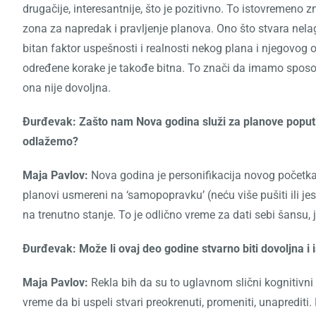
drugačije, interesantnije, što je pozitivno. To istovremeno 
zona za napredak i pravljenje planova. Ono što stvara nela
bitan faktor uspešnosti i realnosti nekog plana i njegovog
određene korake je takođe bitna. To znači da imamo sposob
ona nije dovoljna.
Đurđevak: Zašto nam Nova godina služi za planove poput s
odlažemo?
Maja Pavlov:
Nova godina je personifikacija novog početka. 
planovi usmereni na ‘samopopravku’ (neću više pušiti ili je
na trenutno stanje. To je odlično vreme za dati sebi šansu, j
Đurđevak: Može li ovaj deo godine stvarno biti dovoljna i i
Maja Pavlov:
Rekla bih da su to uglavnom slični kognitivni
vreme da bi uspeli stvari preokrenuti, promeniti, unaprediti