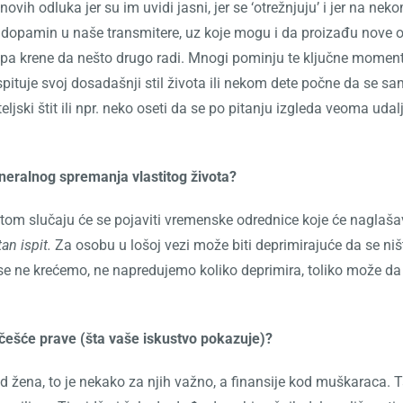
ovih odluka jer su im uvidi jasni, jer se ‘otrežnjuju’ i jer na n
n i dopamin u naše transmitere, uz koje mogu i da proizađu nove 
pa krene da nešto drugo radi. Mnogi pominju te ključne momente pr
eispituje svoj dosadašnji stil života ili nekom dete počne da se 
eljski štit ili npr. neko oseti da se po pitanju izgleda veoma uda
neralnog spremanja vlastitog života?
m slučaju će se pojaviti vremenske odrednice koje će naglašavat
an ispit.
Za osobu u lošoj vezi može biti deprimirajuće da se niš
a se ne krećemo, ne napredujemo koliko deprimira, toliko može da s
češće prave (šta vaše iskustvo pokazuje)?
d žena, to je nekako za njih važno, a finansije kod muškaraca. T