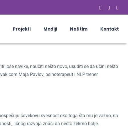
Facebook
Email
Skyp
Projekti
Mediji
Naš tim
Kontakt
loše navike, naučiti nešto novo, usuditi se da učini nešto
evak.com Maja Pavlov, psihoterapeut i NLP trener.
ni pospešuju čovekovu svesnost oko toga šta mu je važno, na
anosti, ličnog razvoja znači da nešto želimo bolje,