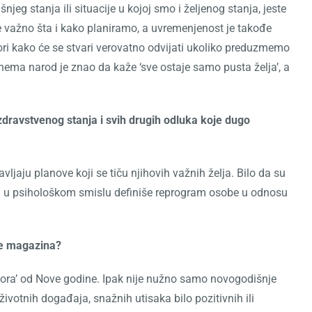
eg stanja ili situacije u kojoj smo i željenog stanja, jeste
je važno šta i kako planiramo, a uvremenjenost je takođe
ori kako će se stvari verovatno odvijati ukoliko preduzmemo
ema narod je znao da kaže ‘sve ostaje samo pusta želja’, a
zdravstvenog stanja i svih drugih odluka koje dugo
ljaju planove koji se tiču njihovih važnih želja. Bilo da su
odina u psihološkom smislu definiše reprogram osobe u odnosu
yle magazina?
i mora’ od Nove godine. Ipak nije nužno samo novogodišnje
životnih događaja, snažnih utisaka bilo pozitivnih ili