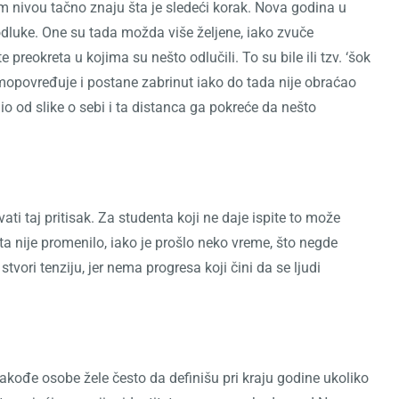
ekom nivou tačno znaju šta je sledeći korak. Nova godina u
odluke. One su tada možda više željene, iako zvuče
eokreta u kojima su nešto odlučili. To su bile ili tzv. ‘šok
samopovređuje i postane zabrinut iako do tada nije obraćao
ljio od slike o sebi i ta distanca ga pokreće da nešto
i taj pritisak. Za studenta koji ne daje ispite to može
ta nije promenilo, iako je prošlo neko vreme, što negde
tvori tenziju, jer nema progresa koji čini da se ljudi
akođe osobe žele često da definišu pri kraju godine ukoliko