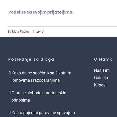
Podelite sa svojim prijateljima!
By
Maja Pavlov
|
Intervjui
Poslednje sa Bloga
O Nama
Naš Tim
Kako da se suočimo sa životnim
Galerija
lomovima i razočaranjima
Klipovi
Granice slobode u partnerskim
odnosima
Zašto pojedini parovi ne spavaju u