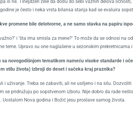
kupa ili ne. Tinejdžeri žele da dođu do sebi važnih delova ličnost
godine je često i neka vrsta bilansa stanja kad se evaluira sopst
e promene bile delotvorne, a ne samo stavka na papiru ispo
a važno?’ i ‘šta ima smisla za mene?’ To može da se odnosi na o
jalne teme. Upravo su one naglašene u sezonskim prekretnicama
go) sa novogodišnjom tematikom nameću visoke standarde i očeki
tilu života) izbroji do deset i sačeka kraj praznika?
 i uživanje. Treba se zabaviti, ali ne usiljeno i na silu. Dozvolit
ili im se pridružuju po sopstvenom izboru. Nije dobro da rade nešto
ja. Uostalom Nova godina i Božić jesu proslave samog života.