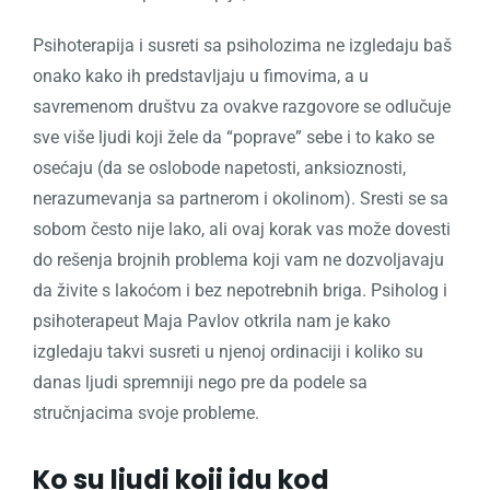
Psihoterapija i susreti sa psiholozima ne izgledaju baš
onako kako ih predstavljaju u fimovima, a u
savremenom društvu za ovakve razgovore se odlučuje
sve više ljudi koji žele da “poprave” sebe i to kako se
osećaju (da se oslobode napetosti, anksioznosti,
nerazumevanja sa partnerom i okolinom). Sresti se sa
sobom često nije lako, ali ovaj korak vas može dovesti
do rešenja brojnih problema koji vam ne dozvoljavaju
da živite s lakoćom i bez nepotrebnih briga. Psiholog i
psihoterapeut Maja Pavlov otkrila nam je kako
izgledaju takvi susreti u njenoj ordinaciji i koliko su
danas ljudi spremniji nego pre da podele sa
stručnjacima svoje probleme.
Ko su ljudi koji idu kod