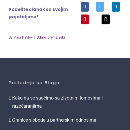
Podelite članak sa svojim
prijateljima!
By
Maja Pavlov
|
Odnos prema sebi
Poslednje sa Bloga
Kako da se suočimo sa životnim lomovima i
razočaranjima
Granice slobode u partnerskim odnosima