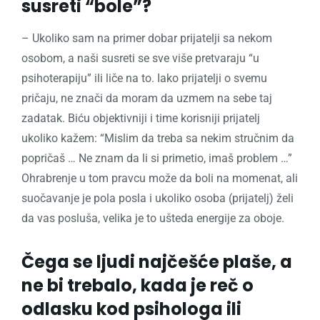
susreti “bole”?
– Ukoliko sam na primer dobar prijatelji sa nekom
osobom, a naši susreti se sve više pretvaraju “u
psihoterapiju” ili liče na to. Iako prijatelji o svemu
pričaju, ne znači da moram da uzmem na sebe taj
zadatak. Biću objektivniji i time korisniji prijatelj
ukoliko kažem: “Mislim da treba sa nekim stručnim da
popričaš … Ne znam da li si primetio, imaš problem …”
Ohrabrenje u tom pravcu može da boli na momenat, ali
suočavanje je pola posla i ukoliko osoba (prijatelj) želi
da vas posluša, velika je to ušteda energije za oboje.
Čega se ljudi najčešće plaše, a
ne bi trebalo, kada je reč o
odlasku kod psihologa ili