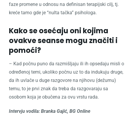
faze promene u odnosu na definisan terapijski cilj, tj.
kreće tamo gde je “nulta tačka” psihologa.
Kako se osećaju oni kojima
ovakve seanse mogu značiti i
pomoći?
– Kad počnu puno da razmišljaju ili ih opsedaju misli o
određenoj temi, ukoliko počnu uz to da indukuju druge,
da ih uvlače u duge razgovore na njihovu (dežurnu)
temu, to je prvi znak da treba da razgovaraju sa
osobom koja je obučena za ovu vrstu rada.
Intervju vodila: Branka Gajić, BG Online