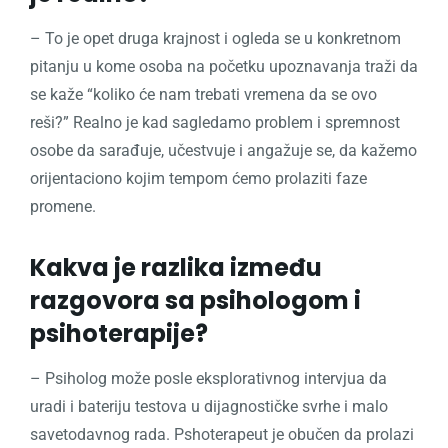
– To je opet druga krajnost i ogleda se u konkretnom
pitanju u kome osoba na početku upoznavanja traži da
se kaže “koliko će nam trebati vremena da se ovo
reši?” Realno je kad sagledamo problem i spremnost
osobe da sarađuje, učestvuje i angažuje se, da kažemo
orijentaciono kojim tempom ćemo prolaziti faze
promene.
Kakva je razlika između
razgovora sa psihologom i
psihoterapije?
– Psiholog može posle eksplorativnog intervjua da
uradi i bateriju testova u dijagnostičke svrhe i malo
savetodavnog rada. Pshoterapeut je obučen da prolazi