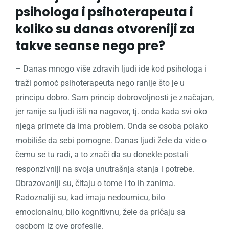
psihologa i psihoterapeuta i
koliko su danas otvoreniji za
takve seanse nego pre?
– Danas mnogo više zdravih ljudi ide kod psihologa i
traži pomoć psihoterapeuta nego ranije što je u
principu dobro. Sam princip dobrovoljnosti je značajan,
jer ranije su ljudi išli na nagovor, tj. onda kada svi oko
njega primete da ima problem. Onda se osoba polako
mobiliše da sebi pomogne. Danas ljudi žele da vide o
čemu se tu radi, a to znači da su donekle postali
responzivniji na svoja unutrašnja stanja i potrebe.
Obrazovaniji su, čitaju o tome i to ih zanima.
Radoznaliji su, kad imaju nedoumicu, bilo
emocionalnu, bilo kognitivnu, žele da pričaju sa
osobom iz ove profesije.