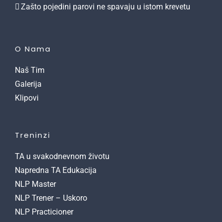
Zašto pojedini parovi ne spavaju u istom krevetu
O Nama
Naš Tim
Galerija
Klipovi
Treninzi
TA u svakodnevnom životu
Napredna TA Edukacija
NLP Master
NLP Trener – Uskoro
NLP Practicioner