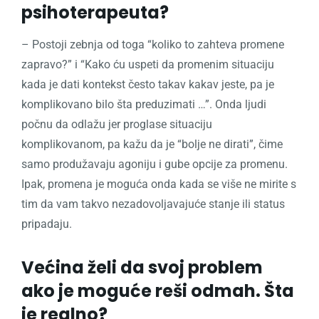
psihoterapeuta?
– Postoji zebnja od toga “koliko to zahteva promene
zapravo?” i “Kako ću uspeti da promenim situaciju
kada je dati kontekst često takav kakav jeste, pa je
komplikovano bilo šta preduzimati …”. Onda ljudi
počnu da odlažu jer proglase situaciju
komplikovanom, pa kažu da je “bolje ne dirati”, čime
samo produžavaju agoniju i gube opcije za promenu.
Ipak, promena je moguća onda kada se više ne mirite s
tim da vam takvo nezadovoljavajuće stanje ili status
pripadaju.
Većina želi da svoj problem
ako je moguće reši odmah. Šta
je realno?