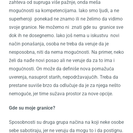
zahteva od supruga više pažnje, onda meša
mogućnosti sa kompetencijama. Iako smo ljudi, a ne
superheroji ponekad ne znamo ili ne želimo da vidimo
svoje granice. Ne možemo ni znati gde su granice sve
dok ih ne dosegnemo. Iako još nema u iskustvu novi
način ponašanja, osoba ne treba da veruje da je
nesposobna, niti da nema mogućnosti. Na primer, neko
želi da nađe novi posao ali ne veruje da za to ima i
mogućnosti. On može da definiše nova pomažuća
uverenja, nasuprot starih, nepodržavajućih. Treba da
prestane suviše brzo da odlučuje da je za njega nešto
nemoguće, jer time sužava prostor za nove opcije.
Gde su moje granice?
Sposobnosti su druga grupa načina na koji neke osobe
sebe sabotiraju, jer ne veruju da mogu to i da postignu.