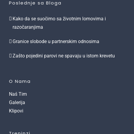
Poslednje sa Bloga
Kako da se suočimo sa životnim lomovima i
razočaranjima
Granice slobode u partnerskim odnosima
Zašto pojedini parovi ne spavaju u istom krevetu
O Nama
Naš Tim
Galerija
Klipovi
Treninzi