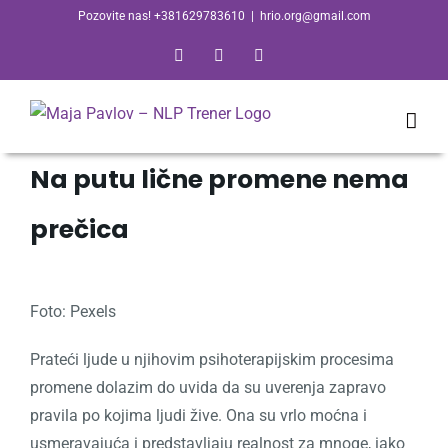
Skip
Pozovite nas! +381629783610
|
hrio.org@gmail.com
to
Facebook
Email
Skype
content
Na putu lične promene nema
prečica
Foto: Pexels
Prateći ljude u njihovim psihoterapijskim procesima
promene dolazim do uvida da su uverenja zapravo
pravila po kojima ljudi žive. Ona su vrlo moćna i
usmeravajuća i predstavljaju realnost za mnoge, iako