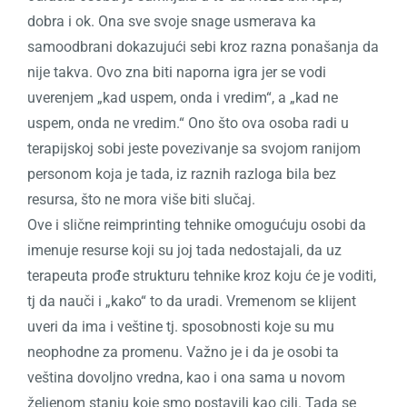
dobra i ok. Ona sve svoje snage usmerava ka
samoodbrani dokazujući sebi kroz razna ponašanja da
nije takva. Ovo zna biti naporna igra jer se vodi
uverenjem „kad uspem, onda i vredim“, a „kad ne
uspem, onda ne vredim.“ Ono što ova osoba radi u
terapijskoj sobi jeste povezivanje sa svojom ranijom
personom koja je tada, iz raznih razloga bila bez
resursa, što ne mora više biti slučaj.
Ove i slične reimprinting tehnike omogućuju osobi da
imenuje resurse koji su joj tada nedostajali, da uz
terapeuta prođe strukturu tehnike kroz koju će je voditi,
tj da nauči i „kako“ to da uradi. Vremenom se klijent
uveri da ima i veštine tj. sposobnosti koje su mu
neophodne za promenu. Važno je i da je osobi ta
veština dovoljno vredna, kao i ona sama u novom
željenom stanju koje smo postavili kao cilj. Tada se