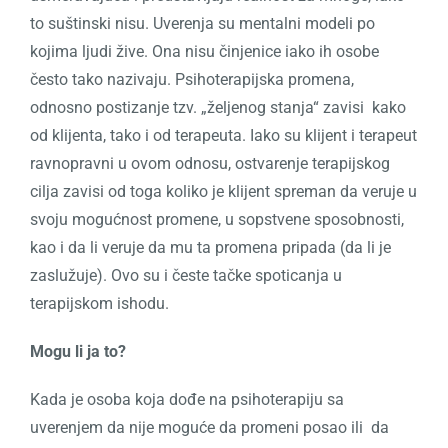
to suštinski nisu. Uverenja su mentalni modeli po
kojima ljudi žive. Ona nisu činjenice iako ih osobe
često tako nazivaju. Psihoterapijska promena,
odnosno postizanje tzv. „željenog stanja“ zavisi kako
od klijenta, tako i od terapeuta. Iako su klijent i terapeut
ravnopravni u ovom odnosu, ostvarenje terapijskog
cilja zavisi od toga koliko je klijent spreman da veruje u
svoju mogućnost promene, u sopstvene sposobnosti,
kao i da li veruje da mu ta promena pripada (da li je
zaslužuje). Ovo su i česte tačke spoticanja u
terapijskom ishodu.
Mogu li ja to?
Kada je osoba koja dođe na psihoterapiju sa
uverenjem da nije moguće da promeni posao ili da