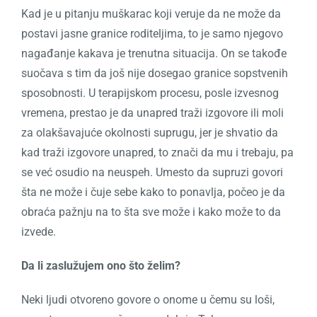
Kad je u pitanju muškarac koji veruje da ne može da
postavi jasne granice roditeljima, to je samo njegovo
nagađanje kakava je trenutna situacija. On se takođe
suočava s tim da još nije dosegao granice sopstvenih
sposobnosti. U terapijskom procesu, posle izvesnog
vremena, prestao je da unapred traži izgovore ili moli
za olakšavajuće okolnosti suprugu, jer je shvatio da
kad traži izgovore unapred, to znači da mu i trebaju, pa
se već osudio na neuspeh. Umesto da supruzi govori
šta ne može i čuje sebe kako to ponavlja, počeo je da
obraća pažnju na to šta sve može i kako može to da
izvede.
Da li zaslužujem ono što želim?
Neki ljudi otvoreno govore o onome u čemu su loši,