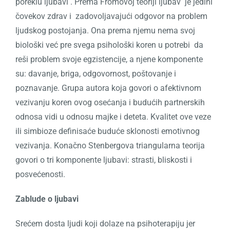
poreklu ljubavi . Prema Fromovoj teoriji ljubav
je jedini
čovekov zdrav i
zadovoljavajući odgovor na problem
ljudskog postojanja. Ona prema njemu nema svoj
biološki već pre svega psihološki koren u potrebi
da
reši problem svoje egzistencije, a njene komponente
su: davanje, briga, odgovornost, poštovanje i
poznavanje.
Grupa autora koja govori o afektivnom
vezivanju koren ovog osećanja i budućih partnerskih
odnosa vidi u odnosu majke i deteta. Kvalitet ove veze
ili simbioze definisaće buduće sklonosti emotivnog
vezivanja.
Konačno Stenbergova triangularna teorija
govori o tri komponente ljubavi: strasti, bliskosti i
posvećenosti.
Zablude o ljubavi
Srećem dosta ljudi koji dolaze na psihoterapiju jer