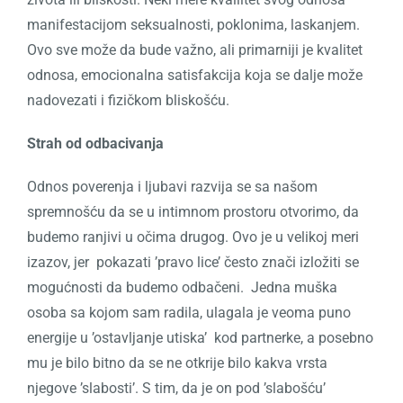
manifestacijom seksualnosti, poklonima, laskanjem.
Ovo sve može da bude važno, ali primarniji je kvalitet
odnosa, emocionalna satisfakcija koja se dalje može
nadovezati i fizičkom bliskošću.
Strah od odbacivanja
Odnos poverenja i ljubavi razvija se sa našom
spremnošću da se u intimnom prostoru otvorimo, da
budemo ranjivi u očima drugog. Ovo je u velikoj meri
izazov, jer
pokazati ’pravo lice’ često znači izložiti se
mogućnosti da budemo odbačeni.
Jedna muška
osoba sa kojom sam radila, ulagala je veoma puno
energije u ’ostavljanje utiska’
kod partnerke, a posebno
mu je bilo bitno da se ne otkrije bilo kakva vrsta
njegove ’slabosti’. S tim, da je on pod ’slabošću’