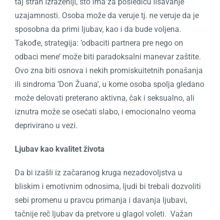
taj strah izraženiji, što ima za posledicu lišavanje
uzajamnosti. Osoba može da veruje tj. ne veruje da je
sposobna da primi ljubav, kao i da bude voljena.
Takođe, strategija: ’odbaciti partnera pre nego on
odbaci mene’ može biti paradoksalni manevar zaštite.
Ovo zna biti osnova i nekih promiskuitetnih ponašanja
ili sindroma ’Don Žuana’, u kome osoba spolja gledano
može delovati preterano aktivna, čak i seksualno, ali
iznutra može se osećati slabo, i emocionalno veoma
deprivirano u vezi.
Ljubav kao kvalitet života
Da bi izašli iz začaranog kruga nezadovoljstva u
bliskim i emotivnim odnosima, ljudi bi trebali dozvoliti
sebi promenu u pravcu primanja i davanja ljubavi,
tačnije reč ljubav da pretvore u glagol voleti.
Važan