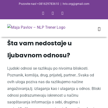
Skip
Pozovite nas! +381629783610
|
hrio.org@gmail.com
to
Facebook
Email
Skype
content
Šta vam nedostaje u
ljubavnom odnosu?
Ljudski odnosi se razlikuju po nivoima bliskosti.
Poznanik, komšija, drug, prijatelj, partner…Svaka od
ovih uloga poziva nas da razlikujemo načine
angažovanja,tj. izlaganja kao i ulaganja u odnos.
Bliski
odnosi podrazumevaju iskrenost u načinu
saopštavanja informacija o sebi, drugima i