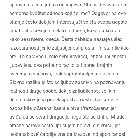
njihova relacija ljubavi ne uspeva. Šta se dešava kada
nemamo kvalitet odnosa koji želimo?
Odgovor na ovo
pitanje često dobijem interesujući se šta osoba uopšte
smatra ili očekuje u nekom odnosu, kako ga kreira i
kako se u njemu oseća.
Česta zabluda nastaje usled
razočaranosti jer je zaljubljenost prošla, i ’ništa nije kao
pre’. To naravno i jeste neminovnost, jer zaljubljenost i
ljubav jesu dva potpuno različita i pored brojnih
uverenja o sličnosti, ipak suprotstavljena osećanja.
Glavna razlika je što se ljubav zasniva na poznavanju
realnosti druge osobe, dok je zaljubljenost velikim
delom iskrivljena projekcija stvarnosti. Sve čime je
osoba bila ’očarana’ kasnije biva i ’razočarana’ jer
uviđa da su stvari drugačije nego što se činilo.
Mlade
bračne parove često upućujem na ovu činjenicu, jer
nestanak ove’ čarolije’ zna da izazove indisponiranost,