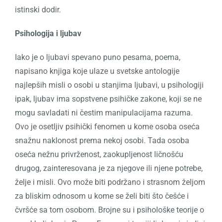
istinski dodir.
Psihologija i ljubav
Iako je o ljubavi spevano puno pesama, poema,
napisano knjiga koje ulaze u svetske antologije
najlepših misli o osobi u stanjima ljubavi, u psihologiji
ipak, ljubav ima sopstvene psihičke zakone, koji se ne
mogu savladati ni čestim manipulacijama razuma.
Ovo je osetljiv psihički fenomen u kome osoba oseća
snažnu naklonost prema nekoj osobi. Tada osoba
oseća nežnu privrženost, zaokupljenost ličnošću
drugog, zainteresovana je za njegove ili njene potrebe,
želje i misli. Ovo može biti podržano i strasnom željom
za bliskim odnosom u kome se želi biti što češće i
čvršće sa tom osobom.
Brojne su i psihološke teorije o