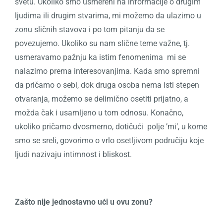
svetu.
Ukoliko smo usmereni na informacije o drugim
ljudima ili drugim stvarima, mi možemo da ulazimo u
zonu sličnih stavova i po tom pitanju da se
povezujemo. Ukoliko su nam slične teme važne, tj.
usmeravamo pažnju ka istim fenomenima
mi se
nalazimo prema interesovanjima.
Kada smo spremni
da pričamo o sebi, dok druga osoba nema isti stepen
otvaranja, možemo se delimično osetiti prijatno, a
možda čak i usamljeno u tom odnosu.
Konačno,
ukoliko pričamo dvosmerno, dotičući
polje ’mi’, u kome
smo se sreli, govorimo o vrlo osetljivom područiju koje
ljudi nazivaju intimnost i bliskost.
Zašto nije jednostavno ući u ovu zonu?