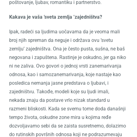
poštovanje, ljubav, romantiku i partnerstvo.
Kakava je vaša ’sveta zemlja ’zajedništva?
Ipak, radeći sa ljudima uočavama da je veoma mali
broj njih spreman da neguje i održava ovu ’svetu
zemlju’ zajedništva. Ona je često pusta, sušna, ne baš
negovana i zapuštena. Rastinje je oskudno, jer ga niko
ni ne zaliva.
Ovo govori o jednoj vrsti zanemarivanja
odnosa, kao i samozanemarivanja, koje nastaje kao
posledica nemanja jasne predstava o ljubavi, i
zajedništvu. Takođe, modeli koje su ljudi imali,
nekada
znaju da postave vrlo nizak standard u
razmeni bliskosti. Kada se svemu tome doda današnji
tempo života, oskudne zone mira u kojima ređe
dozvoljavamo sebi da se zaista susretnemo, dolazimo
do rutinskih površnih odnosa koji ne podrazumevaju