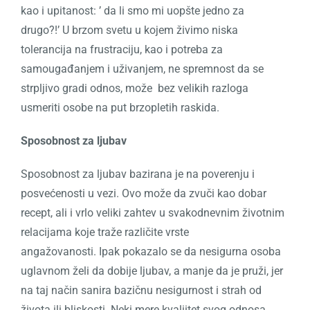
kao i upitanost: ’ da li smo mi uopšte jedno za
drugo?!’
U brzom svetu u kojem živimo niska
tolerancija na frustraciju, kao i potreba za
samougađanjem i uživanjem, ne spremnost da se
strpljivo gradi odnos, može
bez velikih razloga
usmeriti osobe na put brzopletih raskida.
Sposobnost za ljubav
Sposobnost za ljubav bazirana je na poverenju i
posvećenosti u vezi.
Ovo može da zvuči kao dobar
recept, ali i vrlo veliki zahtev u svakodnevnim životnim
relacijama koje traže različite vrste
angažovanosti.
Ipak pokazalo se da nesigurna osoba
uglavnom želi da dobije ljubav, a manje da je pruži, jer
na taj način sanira bazičnu nesigurnost i strah od
života ili bliskosti. Neki mere kvaliitet svog odnosa