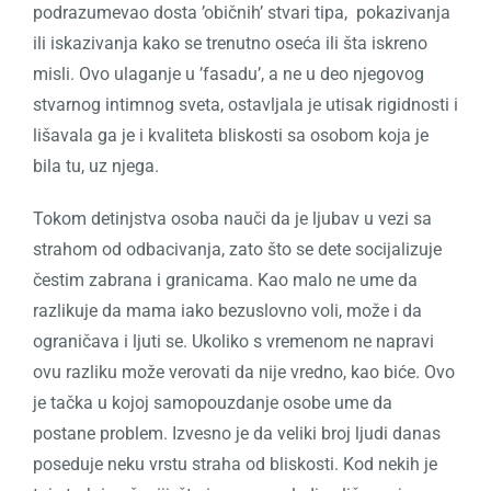
podrazumevao dosta
’običnih’ stvari tipa,
pokazivanja
ili iskazivanja kako se trenutno oseća ili šta iskreno
misli. Ovo ulaganje u ’fasadu’, a ne u deo njegovog
stvarnog intimnog sveta, ostavljala je utisak rigidnosti i
lišavala ga je i kvaliteta bliskosti sa osobom koja je
bila tu, uz njega.
Tokom detinjstva osoba
nauči da je ljubav u vezi sa
strahom od odbacivanja, zato što se dete socijalizuje
čestim zabrana i granicama. Kao malo ne ume da
razlikuje da mama iako bezuslovno voli, može i da
ograničava i ljuti se. Ukoliko s vremenom ne napravi
ovu razliku može verovati da nije vredno, kao biće. Ovo
je tačka u kojoj samopouzdanje osobe ume da
postane problem.
Izvesno je da veliki broj ljudi danas
poseduje neku vrstu straha od bliskosti. Kod nekih je