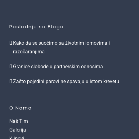
Poslednje sa Bloga
Kako da se suočimo sa životnim lomovima i
razočaranjima
Granice slobode u partnerskim odnosima
Zašto pojedini parovi ne spavaju u istom krevetu
O Nama
Naš Tim
Galerija
Klipovi