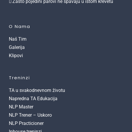
Zašto pojedini parovi ne spavaju u istom krevetu
O Nama
Naš Tim
Galerija
Klipovi
Treninzi
TA u svakodnevnom životu
Napredna TA Edukacija
NLP Master
NLP Trener – Uskoro
NLP Practicioner
Inhouse treninzi