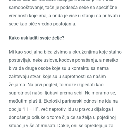
samopoštovanje, tačnije podseća sebe na specifične
vrednosti koje ima, a onda je više u stanju da prihvati i
sebe kao biće vredno postojanja.
Kako uskladiti svoje želje?
Mi kao socijalna bića živimo u okruženjima koje stalno
postavljaju neke uslove, kodove ponašanja, a neretko
biva da druge osobe koje su u kontaktu sa nama
zahtevaju stvari koje su u suprotnosti sa našim
željama. Na prvi pogled, to može izgledati kao
suprotnost našoj ljubavi prema sebi. Ne moramo se,
međutim plašiti. Ekološki partnerski odnosi ne idu na
opciju “ili – ili”, već naprotiv, idu u pravcu dijaloga i
donošenja odluke o tome čija će se želja u pojedinoj
situaciji više afirmisati. Dakle, oni se opredeljuju za