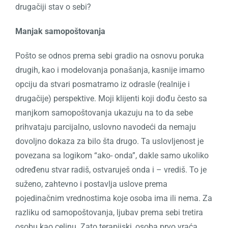
drugačiji stav o sebi?
Manjak samopoštovanja
Pošto se odnos prema sebi gradio na osnovu poruka
drugih, kao i modelovanja ponašanja, kasnije imamo
opciju da stvari posmatramo iz odrasle (realnije i
drugačije) perspektive. Moji klijenti koji dođu često sa
manjkom samopoštovanja ukazuju na to da sebe
prihvataju parcijalno, uslovno navodeći da nemaju
dovoljno dokaza za bilo šta drugo. Ta uslovljenost je
povezana sa logikom “ako- onda”, dakle samo ukoliko
određenu stvar radiš, ostvaruješ onda i – vrediš. To je
suženo, zahtevno i postavlja uslove prema
pojedinačnim vrednostima koje osoba ima ili nema. Za
razliku od samopoštovanja, ljubav prema sebi tretira
osobu kao celinu. Zato terapijski, osoba prvo vraća