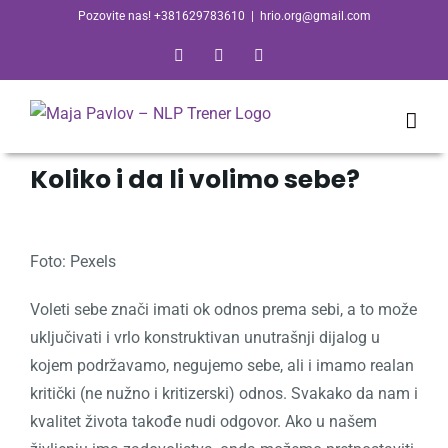
Skip
Pozovite nas! +381629783610
|
hrio.org@gmail.com
to
Facebook
Email
Skype
content
Koliko i da li volimo sebe?
Foto: Pexels
Voleti sebe znači imati ok odnos prema sebi, a to može
uključivati i vrlo konstruktivan unutrašnji dijalog u
kojem podržavamo, negujemo sebe, ali i imamo realan
kritički (ne nužno i kritizerski) odnos. Svakako da nam i
kvalitet života takođe nudi odgovor. Ako u našem