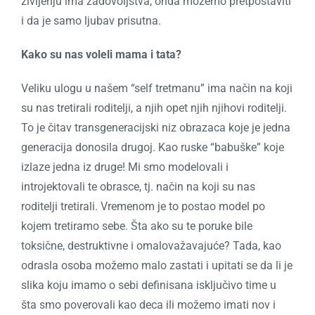
življenju ima zadovoljstva, onda možemo pretpostaviti
i da je samo ljubav prisutna.
Kako su nas voleli mama i tata?
Veliku ulogu u našem “self tretmanu” ima način na koji
su nas tretirali roditelji, a njih opet njih njihovi roditelji.
To je čitav transgeneracijski niz obrazaca koje je jedna
generacija donosila drugoj. Kao ruske “babuške” koje
izlaze jedna iz druge! Mi smo modelovali i
introjektovali te obrasce, tj. način na koji su nas
roditelji tretirali. Vremenom je to postao model po
kojem tretiramo sebe. Šta ako su te poruke bile
toksične, destruktivne i omalovažavajuće? Tada, kao
odrasla osoba možemo malo zastati i upitati se da li je
slika koju imamo o sebi definisana isključivo time u
šta smo poverovali kao deca ili možemo imati nov i