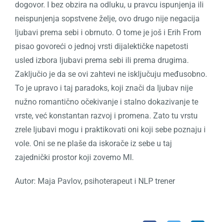
dogovor. I bez obzira na odluku, u pravcu ispunjenja ili
neispunjenja sopstvene želje, ovo drugo nije negacija
ljubavi prema sebi i obrnuto. O tome je još i Erih From
pisao govoreći o jednoj vrsti dijalektičke napetosti
usled izbora ljubavi prema sebi ili prema drugima.
Zaključio je da se ovi zahtevi ne isključuju međusobno.
To je upravo i taj paradoks, koji znači da ljubav nije
nužno romantično očekivanje i stalno dokazivanje te
vrste, već konstantan razvoj i promena. Zato tu vrstu
zrele ljubavi mogu i praktikovati oni koji sebe poznaju i
vole. Oni se ne plaše da iskorače iz sebe u taj
zajednički prostor koji zovemo MI.
Autor: Maja Pavlov, psihoterapeut i NLP trener